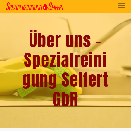
Über uns -
Spezialreini
gung Seifert
GbR